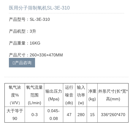
医用分子筛制氧机SL-3E-310
产品型号：SL-3E-310
产品机型：3升
产品重量：16KG
产品尺寸：260×336×470MM
产品咨询
氧气浓
氧气流量
运行
输入
输出压力
净重
外形尺寸(长*宽*
度%
范围
噪音
功率
(Mpa)
(kg)
高(mm)
（V/V）
(L/min)
(db)
(w)
大于等于
0.045-
0-3
47
280
15
336*260*470
90
0.08