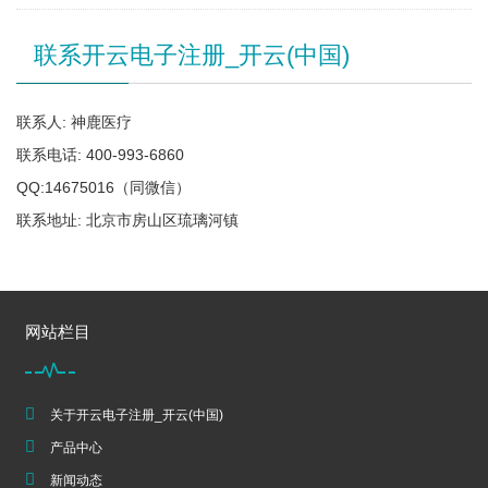
联系开云电子注册_开云(中国)
联系人: 神鹿医疗
联系电话: 400-993-6860
QQ:14675016（同微信）
联系地址: 北京市房山区琉璃河镇
网站栏目
关于开云电子注册_开云(中国)
产品中心
新闻动态