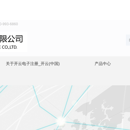
93-6860
关于开云电子注册_开云(中国)
产品中心