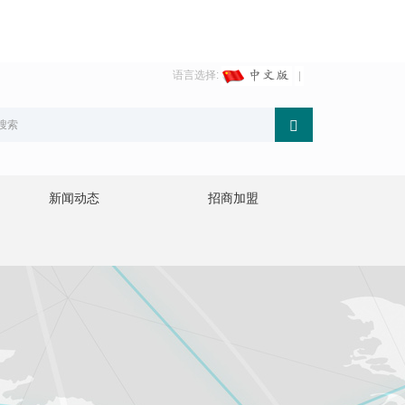
语言选择:
新闻动态
招商加盟