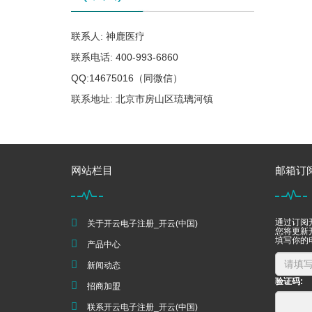
联系人: 神鹿医疗
联系电话: 400-993-6860
QQ:14675016（同微信）
联系地址: 北京市房山区琉璃河镇
网站栏目
邮箱订
通过订阅
关于开云电子注册_开云(中国)
您将更新
填写你的
产品中心
新闻动态
验证码:
招商加盟
联系开云电子注册_开云(中国)