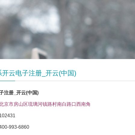
系开云电子注册_开云(中国)
子注册_开云(中国)
北京市房山区琉璃河镇路村南白路口西南角
02431
0-993-6860