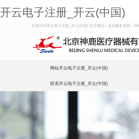
开云电子注册_开云(中国)
欢迎访问开云电子注册_开云(中国) 官方网站！全国服务热线：400-9
网站开云电子注册_开云(中国)
联系开云电子注册_开云(中国)