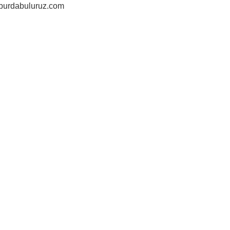
rdabuluruz.com