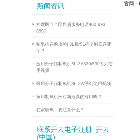
官网：bu
新闻资讯
神鹿医疗全国售后服务电话400-993-
6860
制氧机选购攻略| 3L机/5L机？到底选哪
个？
医用分子筛制氧机SL-3A330/530系列使
用视频
医用分子筛制氧机SL-3W系列使用视频
家用制氧机应对新冠真的有用吗？
在家吸氧，要注意什么？
联系开云电子注册_开云
(中国)